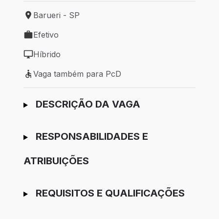
Barueri - SP
Local de trabalho: Barueri - SP
Efetivo
Tipo de vaga: Efetivo
Híbrido
Modelo de trabalho: Híbrido
Vaga também para PcD
Vaga também para PcD
Ir para candidatura
DESCRIÇÃO DA VAGA
RESPONSABILIDADES E
ATRIBUIÇÕES
REQUISITOS E QUALIFICAÇÕES